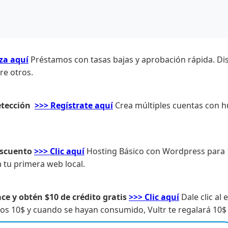
za aquí
Préstamos con tasas bajas y aprobación rápida. Di
re otros.
etección
>>> Regístrate aquí
Crea múltiples cuentas con hu
escuento
>>> Clic aquí
Hosting Básico con Wordpress para 1
 tu primera web local.
ce y obtén $10 de crédito gratis
>>> Clic aquí
Dale clic al 
s 10$ y cuando se hayan consumido, Vultr te regalará 10$ 