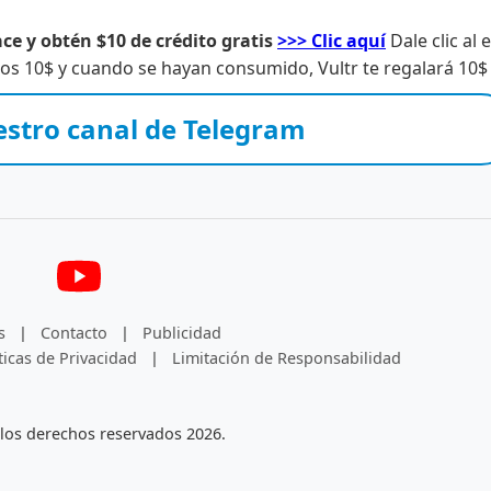
ce y obtén $10 de crédito gratis
>>> Clic aquí
Dale clic al 
s 10$ y cuando se hayan consumido, Vultr te regalará 10$ 
estro canal de Telegram
s
|
Contacto
|
Publicidad
ticas de Privacidad
|
Limitación de Responsabilidad
los derechos reservados 2026.