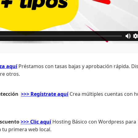
za aquí
Préstamos con tasas bajas y aprobación rápida. Di
re otros.
etección
>>> Regístrate aquí
Crea múltiples cuentas con hu
escuento
>>> Clic aquí
Hosting Básico con Wordpress para 1
 tu primera web local.