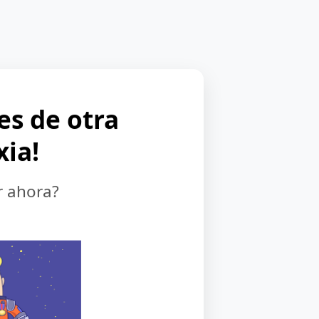
 es de otra
xia!
r ahora?