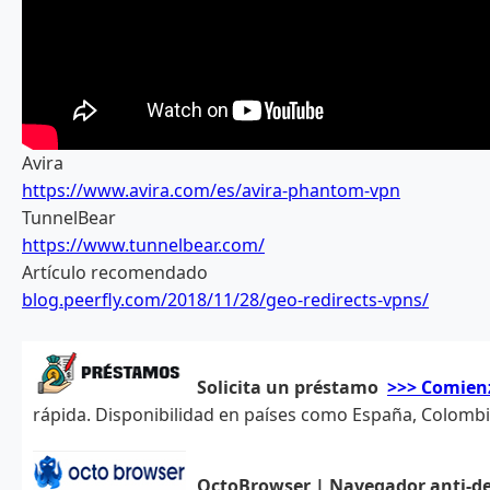
Avira
https://www.avira.com/es/avira-phantom-vpn
TunnelBear
https://www.tunnelbear.com/
Artículo recomendado
blog.peerfly.com/2018/11/28/geo-redirects-vpns/
Solicita un préstamo
>>> Comien
rápida. Disponibilidad en países como España, Colombia,
OctoBrowser | Navegador anti-d