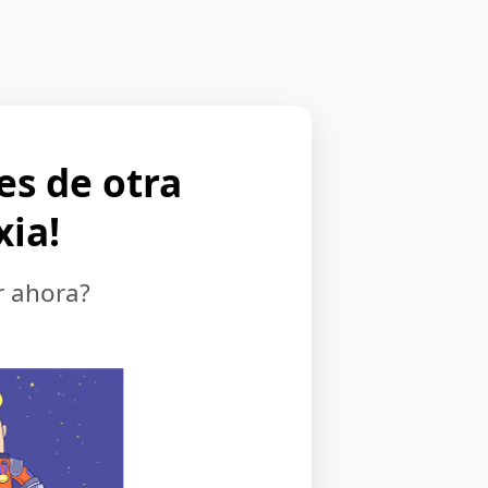
 es de otra
xia!
r ahora?