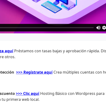
za aquí
Préstamos con tasas bajas y aprobación rápida. Di
re otros.
etección
>>> Regístrate aquí
Crea múltiples cuentas con hu
escuento
>>> Clic aquí
Hosting Básico con Wordpress para 1
 tu primera web local.