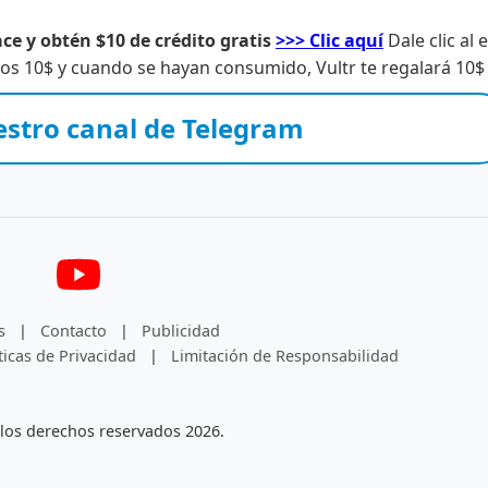
ce y obtén $10 de crédito gratis
>>> Clic aquí
Dale clic al 
s 10$ y cuando se hayan consumido, Vultr te regalará 10$ 
estro canal de Telegram
s
|
Contacto
|
Publicidad
ticas de Privacidad
|
Limitación de Responsabilidad
los derechos reservados 2026.