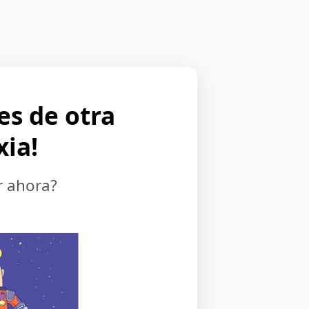
 es de otra
xia!
r ahora?