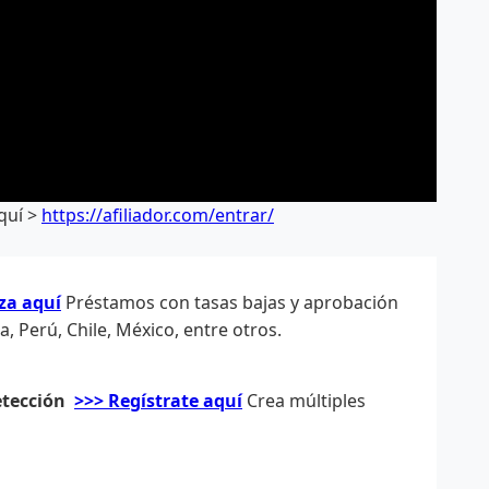
aquí >
https://afiliador.com/entrar/
za aquí
Préstamos con tasas bajas y aprobación
 Perú, Chile, México, entre otros.
etección
>>> Regístrate aquí
Crea múltiples