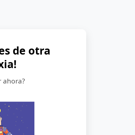
 es de otra
xia!
r ahora?