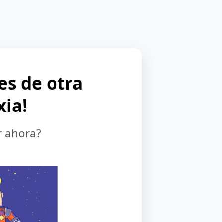
 es de otra
xia!
r ahora?