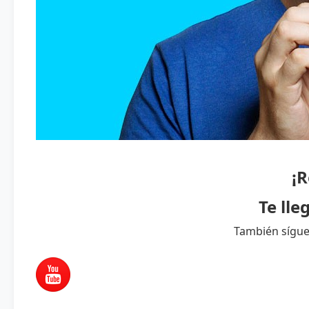
¡R
Te lle
También sígue