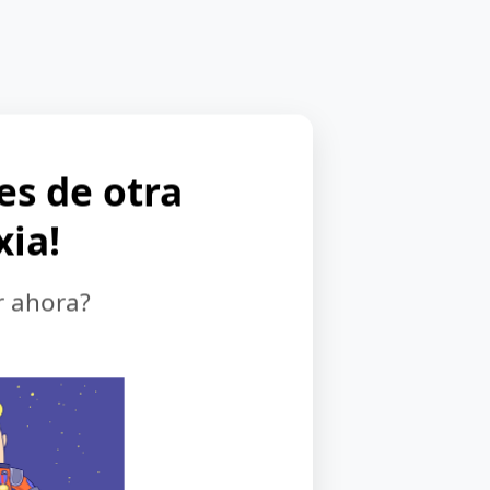
 es de otra
xia!
r ahora?