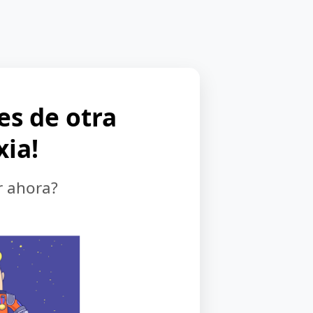
 es de otra
xia!
r ahora?