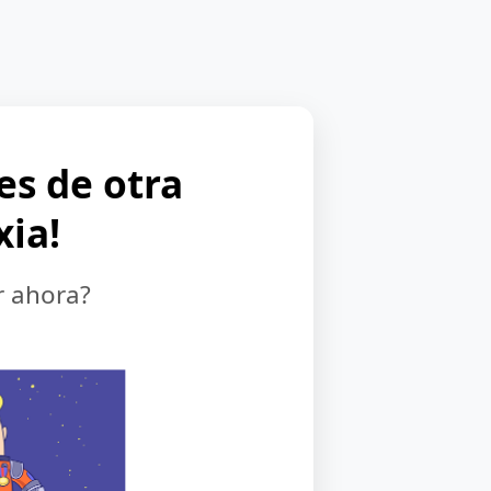
 es de otra
xia!
r ahora?