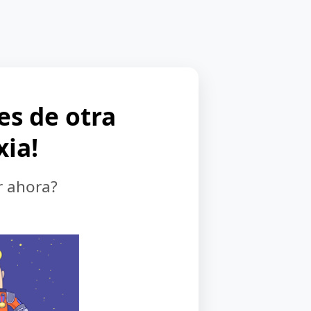
 es de otra
xia!
r ahora?