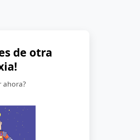
 es de otra
xia!
r ahora?