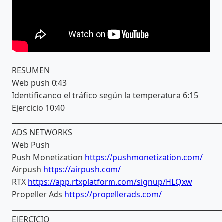
RESUMEN
Web push 0:43
Identificando el tráfico según la temperatura 6:15
Ejercicio 10:40
____________________________________________________________
ADS NETWORKS
Web Push
Push Monetization
https://pushmonetization.com/
Airpush
https://airpush.com/
RTX
https://app.rtxplatform.com/signup/HLQxw
Propeller Ads
https://propellerads.com/
____________________________________________________________
EJERCICIO