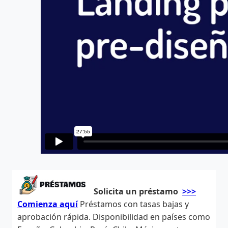
Solicita un préstamo
>>>
Comienza aquí
Préstamos con tasas bajas y
aprobación rápida. Disponibilidad en países como