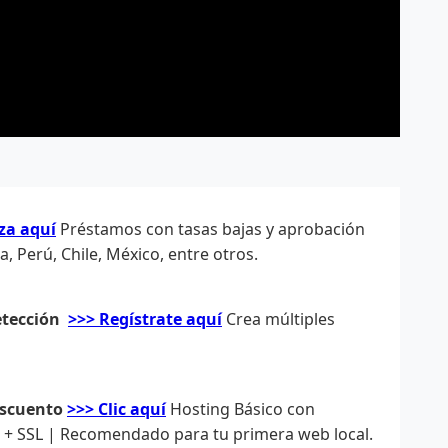
za aquí
Préstamos con tasas bajas y aprobación
 Perú, Chile, México, entre otros.
etección
>>> Regístrate aquí
Crea múltiples
escuento
>>> Clic aquí
Hosting Básico con
s + SSL | Recomendado para tu primera web local.