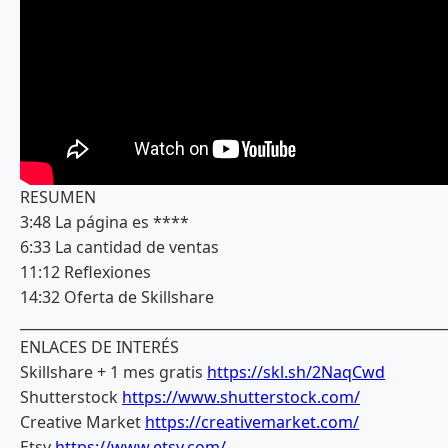
RESUMEN
3:48 La página es ****
6:33 La cantidad de ventas
11:12 Reflexiones
14:32 Oferta de Skillshare
_____________________________________________________________
ENLACES DE INTERÉS
Skillshare + 1 mes gratis
https://skl.sh/2NaqCwd
Shutterstock
https://www.shutterstock.com/
Creative Market
https://creativemarket.com/
Etsy
https://www.etsy.com/