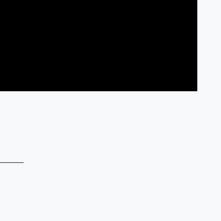
_______