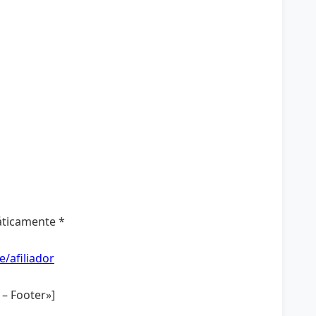
áticamente *
e/afiliador
– Footer»]