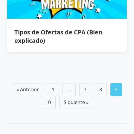
Tipos de Ofertas de CPA (Bien
explicado)
Navegación
« Anterior
1
…
7
8
9
de
10
Siguiente »
posts